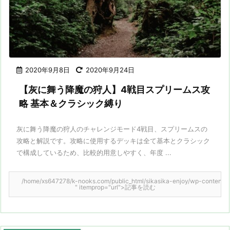
2020年9月8日
2020年9月24日
【灰に舞う降魔の狩人】4戦目スプリームス攻
略 基本＆クラシック縛り
灰に舞う降魔の狩人のチャレンジモード4戦目、スプリームスの
攻略と解説です。攻略に使用するデッキは全て基本とクラシック
で構成しているため、比較的用意しやすく、年度 ...
/home/xs647278/k-nooks.com/public_html/sikasika-enjoy/wp-content/them
" itemprop="url">記事を読む