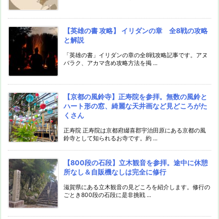
【英雄の書 攻略】 イリダンの章 全8戦の攻略
と解説
「英雄の書」イリダンの章の全8戦攻略記事です。アヌ
バラク、アカマ含め攻略方法を掲 ...
【京都の風鈴寺】正寿院を参拝。無数の風鈴と
ハート形の窓、綺麗な天井画など見どころがた
くさん
正寿院 正寿院は京都府綴喜郡宇治田原にある京都の風
鈴寺として知られるお寺です。約 ...
【800段の石段】立木観音を参拝。途中に休憩
所なし＆自販機なしは完全に修行
滋賀県にある立木観音の見どころを紹介します。修行の
ごとき800段の石段に是非挑戦 ...