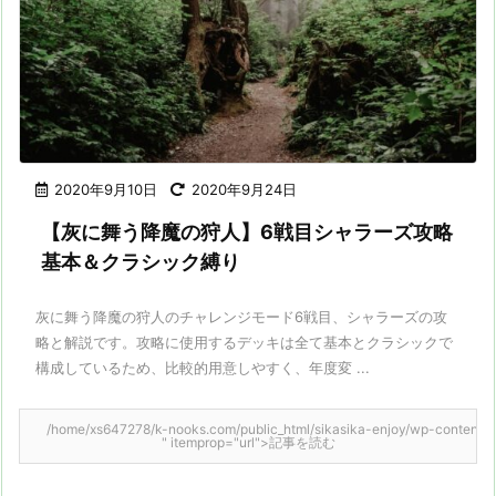
2020年9月10日
2020年9月24日
【灰に舞う降魔の狩人】6戦目シャラーズ攻略
基本＆クラシック縛り
灰に舞う降魔の狩人のチャレンジモード6戦目、シャラーズの攻
略と解説です。攻略に使用するデッキは全て基本とクラシックで
構成しているため、比較的用意しやすく、年度変 ...
/home/xs647278/k-nooks.com/public_html/sikasika-enjoy/wp-content/them
" itemprop="url">記事を読む