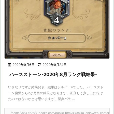
2020年9月6日
2020年9月24日
ハースストーン-2020年8月ランク戦結果-
いきなりですが結果発表!! 結果はシルバー4でした。 ハーススト
ーン復帰から2か月目の結果となります。正直もう少し上に行け
たのではないかとは思いますが、聖典パラ ...
/home/xs647278/k-nooks.com/public_html/sikasika-enjoy/wp-content/them