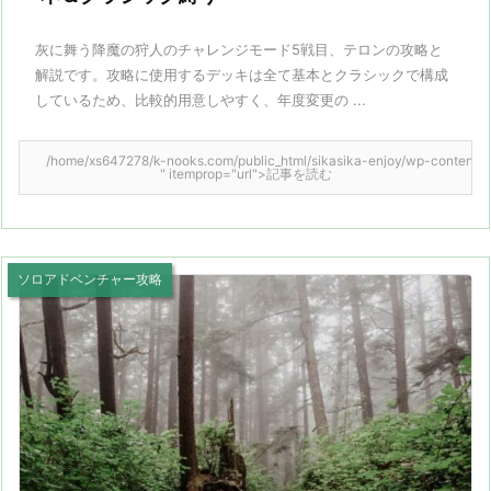
灰に舞う降魔の狩人のチャレンジモード5戦目、テロンの攻略と
解説です。攻略に使用するデッキは全て基本とクラシックで構成
しているため、比較的用意しやすく、年度変更の ...
/home/xs647278/k-nooks.com/public_html/sikasika-enjoy/wp-content/them
" itemprop="url">記事を読む
ソロアドベンチャー攻略