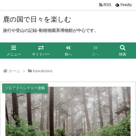
RSS
Feedly
鹿の国で日々を楽しむ
旅行や登山の記録-動植物園系博物館が中心です。
メニュー
サイドバー
前へ
次へ
検索
ホーム
>
kawakawa
ソロアドベンチャー攻略