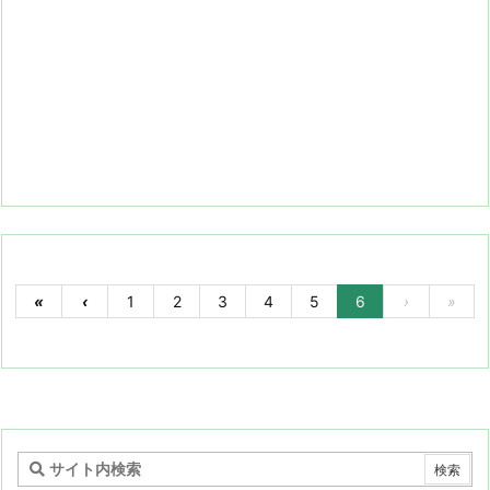
«
‹
1
2
3
4
5
6
›
»