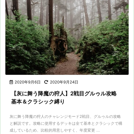
2020年9月6日
2020年9月24日
【灰に舞う降魔の狩人】2戦目グルゥル攻略
基本＆クラシック縛り
灰に舞う降魔の狩人のチャレンジモード2戦目、グルゥルの攻略
と解説です。攻略に使用するデッキは全て基本とクラシックで構
成しているため、比較的用意しやすく、年度変更 ...