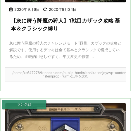
2020年9月6日
2020年9月24日
【灰に舞う降魔の狩人】1戦目カザック攻略 基
本＆クラシック縛り
灰に舞う降魔の狩人のチャレンジモード1戦目、カザックの攻略と
解説です。使用するデッキは全て基本とクラシックで構成してい
るため、比較的用意しやすく、年度変更の影響 ...
/home/xs647278/k-nooks.com/public_html/sikasika-enjoy/wp-content/them
" itemprop="url">記事を読む
ランク戦