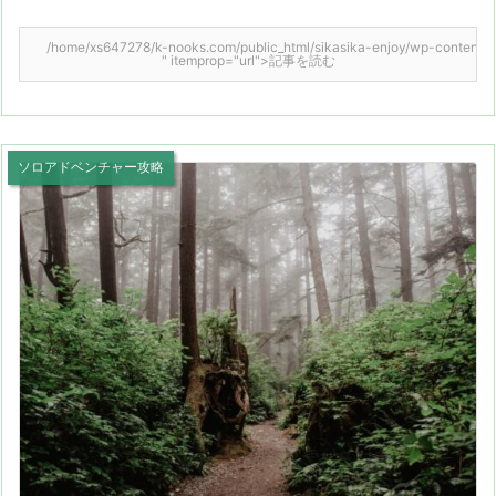
/home/xs647278/k-nooks.com/public_html/sikasika-enjoy/wp-content/them
" itemprop="url">記事を読む
ソロアドベンチャー攻略