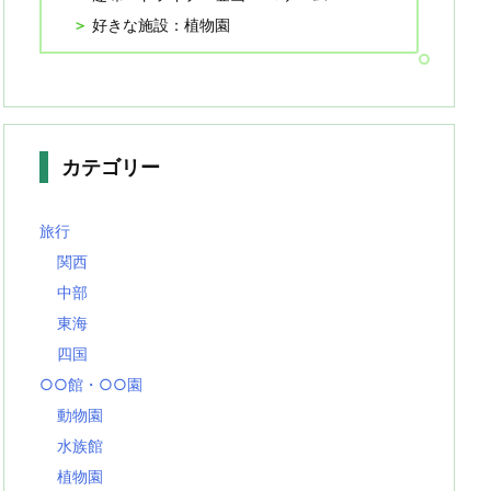
好きな施設：植物園
カテゴリー
旅行
関西
中部
東海
四国
○○館・○○園
動物園
水族館
植物園