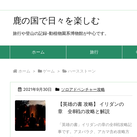
鹿の国で日々を楽しむ
旅行や登山の記録-動植物園系博物館が中心です。
ホーム
旅行
ホーム
>
ゲーム
>
ハースストーン
2021年9月30日
ソロアドベンチャー攻略
【英雄の書 攻略】 イリダンの
章 全8戦の攻略と解説
「英雄の書」イリダンの章の全8戦攻略記
事です。アヌバラク、アカマ含め攻略方