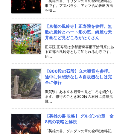
「英雄の書」イリダンの章の全8戦攻略記
事です。アヌバラク、アカマ含め攻略方法
を掲 ...
【京都の風鈴寺】正寿院を参拝。無
数の風鈴とハート形の窓、綺麗な天
井画など見どころがたくさん
正寿院 正寿院は京都府綴喜郡宇治田原にあ
る京都の風鈴寺として知られるお寺です。
約 ...
【800段の石段】立木観音を参拝。
途中に休憩所なし＆自販機なしは完
全に修行
滋賀県にある立木観音の見どころを紹介し
ます。修行のごとき800段の石段に是非挑
戦 ...
【英雄の書 攻略】 グルダンの章 全
8戦の攻略と解説
「英雄の書」グルダンの章の全8戦攻略記