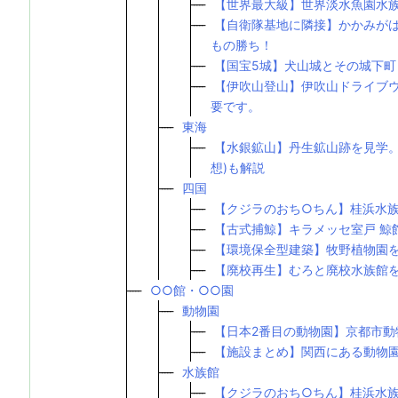
【世界最大級】世界淡水魚園水族
【自衛隊基地に隣接】かかみが
もの勝ち！
【国宝5城】犬山城とその城下町
【伊吹山登山】伊吹山ドライブ
要です。
東海
【水銀鉱山】丹生鉱山跡を見学。
想)も解説
四国
【クジラのおち○ちん】桂浜水
【古式捕鯨】キラメッセ室戸 鯨
【環境保全型建築】牧野植物園
【廃校再生】むろと廃校水族館
○○館・○○園
動物園
【日本2番目の動物園】京都市
【施設まとめ】関西にある動物
水族館
【クジラのおち○ちん】桂浜水