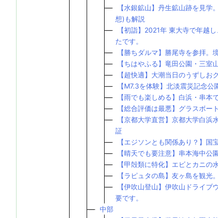
【水銀鉱山】丹生鉱山跡を見学。
想)も解説
【初詣】2021年 東大寺で年
たです。
【勝ちダルマ】勝尾寺を参拝。
【ちはやふる】竜田公園・三室
【超快適】大潮当日のうずしおクル
【M7.3を体験】北淡震災記念
【雨でも楽しめる】白浜・串本でイ
【総合評価は最悪】グラスボー
【京都大学直営】京都大学白浜
証
【エジソンとも関係あり？】国
【晴天でも要注意】串本海中公
【甲殻類に特化】エビとカニの
【ラピュタの島】友ヶ島を観光。島
【伊吹山登山】伊吹山ドライブ
要です。
中部