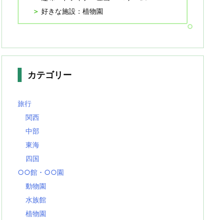
好きな施設：植物園
カテゴリー
旅行
関西
中部
東海
四国
○○館・○○園
動物園
水族館
植物園