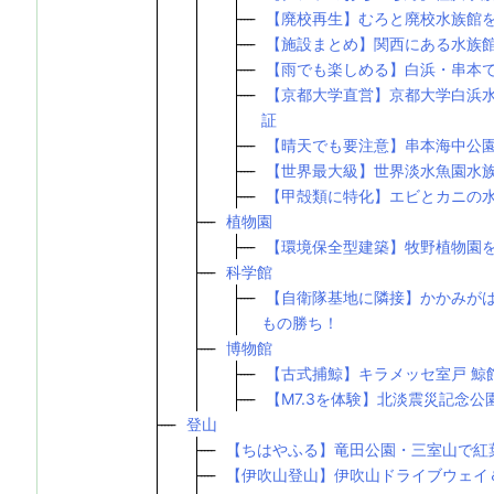
【廃校再生】むろと廃校水族館
【施設まとめ】関西にある水族
【雨でも楽しめる】白浜・串本でイ
【京都大学直営】京都大学白浜
証
【晴天でも要注意】串本海中公
【世界最大級】世界淡水魚園水族
【甲殻類に特化】エビとカニの
植物園
【環境保全型建築】牧野植物園
科学館
【自衛隊基地に隣接】かかみが
もの勝ち！
博物館
【古式捕鯨】キラメッセ室戸 鯨
【M7.3を体験】北淡震災記念
登山
【ちはやふる】竜田公園・三室山で紅
【伊吹山登山】伊吹山ドライブウェイ