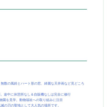
。無数の風鈴とハート形の窓、綺麗な天井画など見どころ
拝。途中に休憩所なし＆自販機なしは完全に修行
動物園を見学。動物福祉への取り組みに注目
鬼滅の刃の聖地として大人気の場所です。