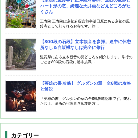
ハート形の窓、綺麗な天井画など見どころがた
くさん
正寿院 正寿院は京都府綴喜郡宇治田原にある京都の風
鈴寺として知られるお寺です。約 ...
【800段の石段】立木観音を参拝。途中に休憩
所なし＆自販機なしは完全に修行
滋賀県にある立木観音の見どころを紹介します。修行の
ごとき800段の石段に是非挑戦 ...
【英雄の書 攻略】 グルダンの章 全8戦の攻略
と解説
「英雄の書」グルダンの章の全8戦攻略記事です。斃れ
た兵士、墓所の守護者含め攻略方 ...
カテゴリー