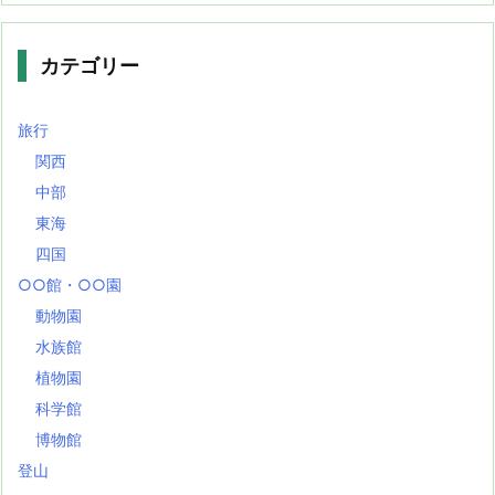
カテゴリー
旅行
関西
中部
東海
四国
○○館・○○園
動物園
水族館
植物園
科学館
博物館
登山