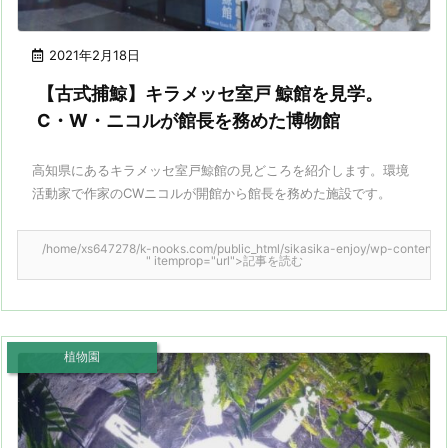
2021年2月18日
【古式捕鯨】キラメッセ室戸 鯨館を見学。
C・W・ニコルが館長を務めた博物館
高知県にあるキラメッセ室戸鯨館の見どころを紹介します。環境
活動家で作家のCWニコルが開館から館長を務めた施設です。
/home/xs647278/k-nooks.com/public_html/sikasika-enjoy/wp-content/them
" itemprop="url">記事を読む
植物園