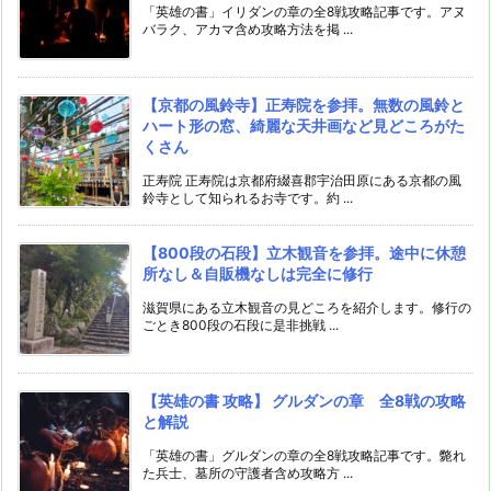
「英雄の書」イリダンの章の全8戦攻略記事です。アヌ
バラク、アカマ含め攻略方法を掲 ...
【京都の風鈴寺】正寿院を参拝。無数の風鈴と
ハート形の窓、綺麗な天井画など見どころがた
くさん
正寿院 正寿院は京都府綴喜郡宇治田原にある京都の風
鈴寺として知られるお寺です。約 ...
【800段の石段】立木観音を参拝。途中に休憩
所なし＆自販機なしは完全に修行
滋賀県にある立木観音の見どころを紹介します。修行の
ごとき800段の石段に是非挑戦 ...
【英雄の書 攻略】 グルダンの章 全8戦の攻略
と解説
「英雄の書」グルダンの章の全8戦攻略記事です。斃れ
た兵士、墓所の守護者含め攻略方 ...