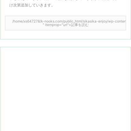
け次第追加していきます。
/home/xs647278/k-nooks.com/public_html/sikasika-enjoy/wp-content/them
" itemprop="url">記事を読む