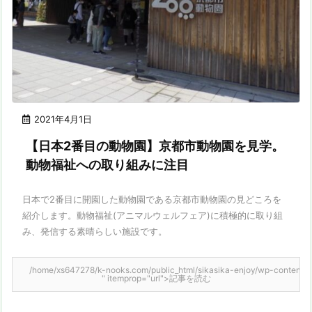
2021年4月1日
【日本2番目の動物園】京都市動物園を見学。
動物福祉への取り組みに注目
日本で2番目に開園した動物園である京都市動物園の見どころを
紹介します。動物福祉(アニマルウェルフェア)に積極的に取り組
み、発信する素晴らしい施設です。
/home/xs647278/k-nooks.com/public_html/sikasika-enjoy/wp-content/them
" itemprop="url">記事を読む