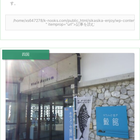
す。
/home/xs647278/k-nooks.com/public_html/sikasika-enjoy/wp-content/them
" itemprop="url">記事を読む
四国