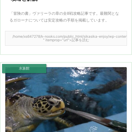
「冒険の書」ヴァリーラの章の全8戦攻略記事です。最難関とな
るガローナについては安定攻略の手順を掲載しています。
/home/xs647278/k-nooks.com/public_html/sikasika-enjoy/wp-content/them
" itemprop="url">記事を読む
水族館