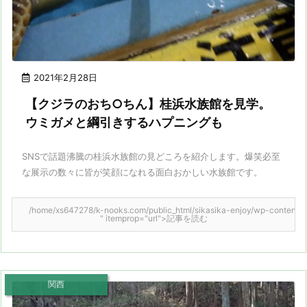
2021年2月28日
【クジラのおち○ちん】桂浜水族館を見学。
ウミガメと綱引きするハプニングも
SNSで話題沸騰の桂浜水族館の見どころを紹介します。爆笑必至
な展示の数々に皆が笑顔になれる面白おかしい水族館です。
/home/xs647278/k-nooks.com/public_html/sikasika-enjoy/wp-content/them
" itemprop="url">記事を読む
関西