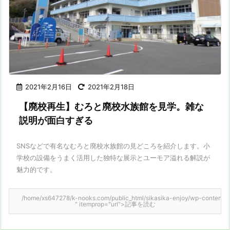
2021年2月16日
2021年2月18日
【廃校再生】むろと廃校水族館を見学。雑な
説明が面白すぎる
SNSなどで有名なむろと廃校水族館の見どころを紹介します。小
学校の設備をうまく活用した独特な展示とユーモア溢れる解説が
魅力的です。
/home/xs647278/k-nooks.com/public_html/sikasika-enjoy/wp-content/them
" itemprop="url">記事を読む