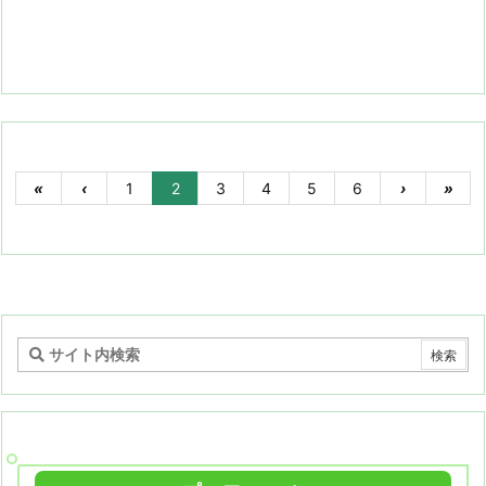
«
‹
1
2
3
4
5
6
›
»