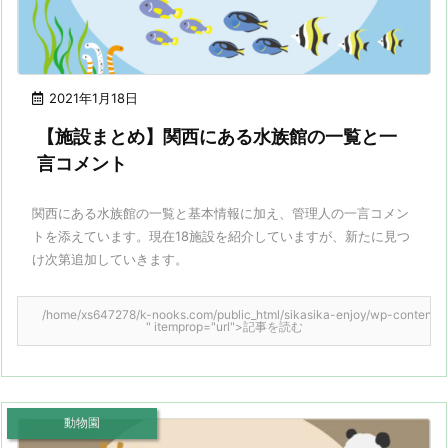
2021年1月18日
【施設まとめ】関西にある水族館の一覧と一
言コメント
関西にある水族館の一覧と基本情報に加え、管理人の一言コメン
トを添えています。現在18施設を紹介していますが、新たに見つ
け次第追加していきます。
/home/xs647278/k-nooks.com/public_html/sikasika-enjoy/wp-content/them
" itemprop="url">記事を読む
動物園