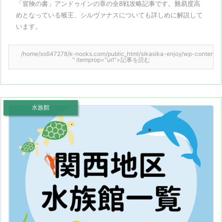
「冒険の書」アンドゥインの章の全8戦攻略記事です。難易度高
めとなっている猴王、シルヴァナスについても詳しめに解説して
います。
/home/xs647278/k-nooks.com/public_html/sikasika-enjoy/wp-content/them
" itemprop="url">記事を読む
水族館