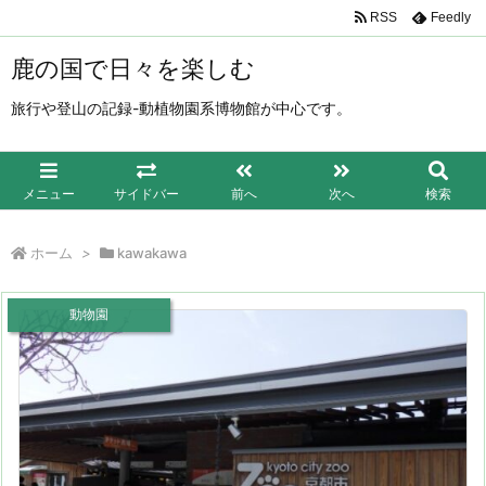
RSS
Feedly
鹿の国で日々を楽しむ
旅行や登山の記録-動植物園系博物館が中心です。
メニュー
サイドバー
前へ
次へ
検索
ホーム
>
kawakawa
動物園