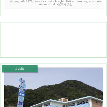
/home/xs647278/k-nooks.com/public_html/sikasika-enjoy/wp-content/them
" itemprop="url">記事を読む
水族館