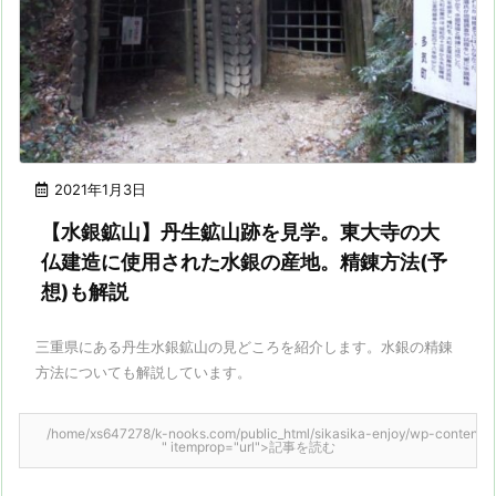
2021年1月3日
【水銀鉱山】丹生鉱山跡を見学。東大寺の大
仏建造に使用された水銀の産地。精錬方法(予
想)も解説
三重県にある丹生水銀鉱山の見どころを紹介します。水銀の精錬
方法についても解説しています。
/home/xs647278/k-nooks.com/public_html/sikasika-enjoy/wp-content/them
" itemprop="url">記事を読む