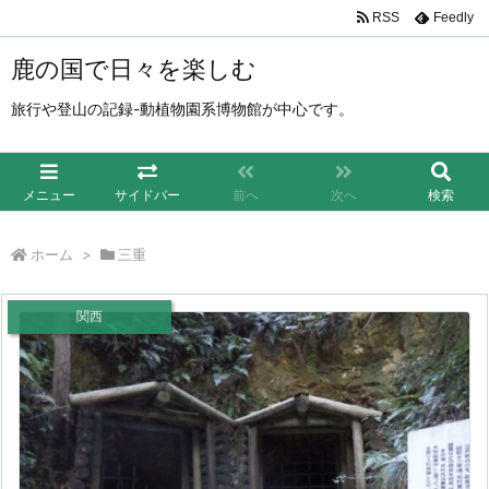
RSS
Feedly
鹿の国で日々を楽しむ
旅行や登山の記録-動植物園系博物館が中心です。
メニュー
サイドバー
前へ
次へ
検索
ホーム
>
三重
関西