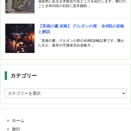
滋賀県にある立木観音の見どころを紹介します。修行の
ごとき800段の石段に是非挑戦 ...
【英雄の書 攻略】 グルダンの章 全8戦の攻略
と解説
「英雄の書」グルダンの章の全8戦攻略記事です。斃れ
た兵士、墓所の守護者含め攻略方 ...
カテゴリー
カ
テ
ゴ
リ
ー
ホーム
旅行