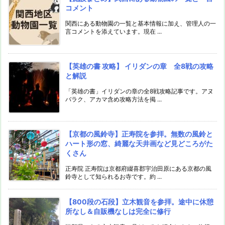
コメント
関西にある動物園の一覧と基本情報に加え、管理人の一
言コメントを添えています。現在 ...
【英雄の書 攻略】 イリダンの章 全8戦の攻略
と解説
「英雄の書」イリダンの章の全8戦攻略記事です。アヌ
バラク、アカマ含め攻略方法を掲 ...
【京都の風鈴寺】正寿院を参拝。無数の風鈴と
ハート形の窓、綺麗な天井画など見どころがた
くさん
正寿院 正寿院は京都府綴喜郡宇治田原にある京都の風
鈴寺として知られるお寺です。約 ...
【800段の石段】立木観音を参拝。途中に休憩
所なし＆自販機なしは完全に修行